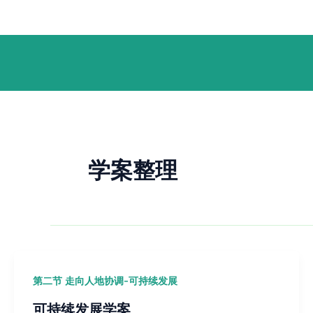
跳
Post
至
pagination
内
容
学案整理
第二节 走向人地协调-可持续发展
可持续发展学案