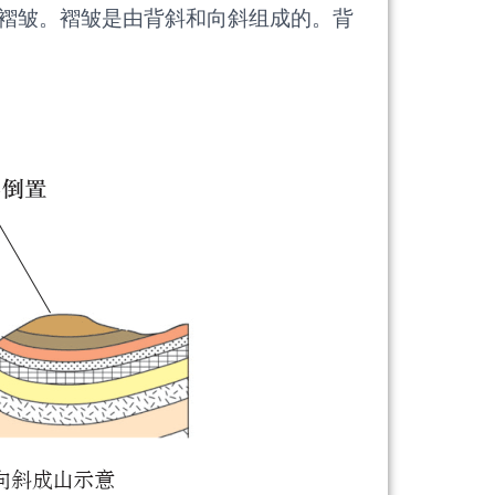
褶皱。褶皱是由背斜和向斜组成的。背