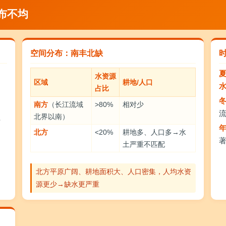
分布不均
空间分布：南丰北缺
水资源
区域
耕地/人口
占比
南方
（长江流域
>80%
相对少
北界以南）
径
北方
<20%
耕地多、人口多→水
土严重不匹配
北方平原广阔、耕地面积大、人口密集，人均水资
源更少→缺水更严重