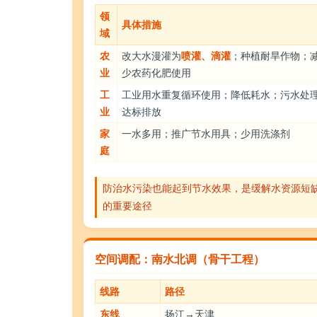
领
具体措施
域
农
改大水漫灌为
喷灌、滴灌
；种植耐旱作物；
业
少农药化肥使用
工
工业用水重复循环使用；降低耗水；污水处
业
达标排放
家
一水多用；推广节水用具；少用洗涤剂
庭
防治水污染也能起到节水效果，是缓解水资源短
的重要途径
空间调配：南水北调（骨干工程）
线路
路径
东线
扬江→天津