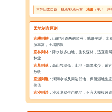
主导因素口诀：耕地/林地分布→
地形
（平坦→耕
因地制宜原则
宜耕则耕
：山前/河道两侧绿洲，地形平缓，水
源丰富，土壤肥沃
宜林则林
：降水较多山地，生长森林，适宜发
林业
宜草则草
：高山气温低，山地下部降水少，适
放牧
宜湿则湿
：河湖水域及周边低地，保留湿地生
价值
宜沙则沙
：沙漠戈壁生态脆弱，不宜大规模改