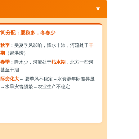
▼
时间分配：夏秋多，冬春少
夏秋季
：受夏季风影响，降水丰沛，河流处于
丰
水期
（易洪涝）
冬春季
：降水少，河流处于
枯水期
，北方一些河
流甚至干涸
年际变化大
→ 夏季风不稳定→水资源年际差异显
著→水旱灾害频繁→农业生产不稳定