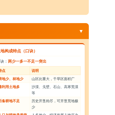
▼
土地构成特点（口诀）
口诀：
两少一多一不足一突出
特点
说明
耕地少、林地少
山区比重大，干旱区面积广
难利用土地多
沙漠、戈壁、石山、高寒荒漠
等
后备耕地不足
历史开垦殆尽，可开垦荒地极
少
人口与耕地矛盾突
人多地少，经济发展占地压力