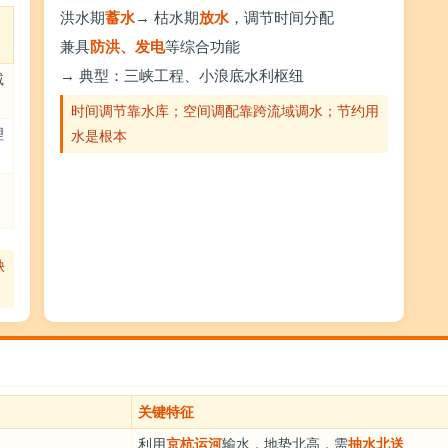
洪水期
蓄水
→ 枯水期
放水
，调节时间分配
兼具
防洪、发电
等综合功能
→ 典型：三峡工程、小浪底水利枢纽
减
时间调节靠水库；空间调配靠跨流域调水；节约用
理
水是根本
缺
关键特征
利用
京杭运河
输水，地势北高，需
抽水北送