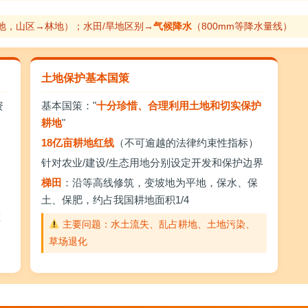
地，山区→林地）；水田/旱地区别→
气候降水
（800mm等降水量线）
土地保护基本国策
资
基本国策："
十分珍惜、合理利用土地和切实保护
耕地
"
展
18亿亩耕地红线
（不可逾越的法律约束性指标）
针对农业/建设/生态用地分别设定开发和保护边界
宜
梯田
：沿等高线修筑，变坡地为平地，保水、保
土、保肥，约占我国耕地面积1/4
态
主要问题：水土流失、乱占耕地、土地污染、
草场退化
造