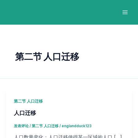
跳
Post
Mai
至
pagination
Men
内
容
第二节 人口迁移
第二节 人口迁移
人口迁移
发表评论
/
第二节 人口迁移
/
englandduck123
人口数量变化：人口迁移使得某一区域的人口 […]