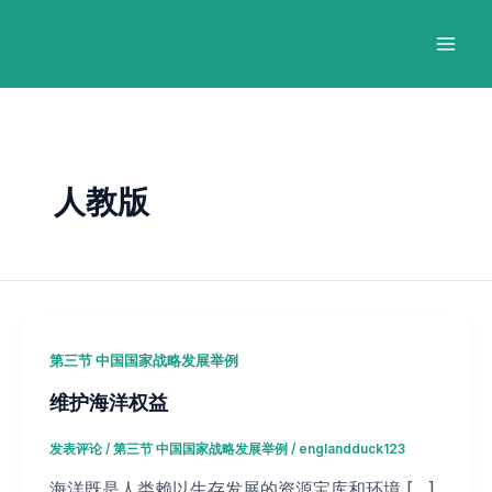
跳
Post
Mai
至
pagination
Men
内
容
人教版
第三节 中国国家战略发展举例
维护海洋权益
发表评论
/
第三节 中国国家战略发展举例
/
englandduck123
海洋既是人类赖以生存发展的资源宝库和环境 […]