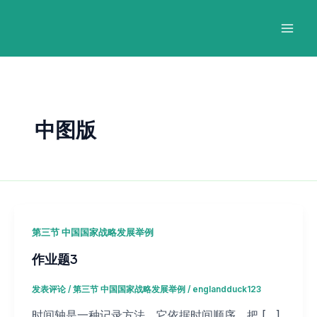
跳
Post
Mai
至
pagination
Men
内
容
中图版
第三节 中国国家战略发展举例
作业题3
发表评论
/
第三节 中国国家战略发展举例
/
englandduck123
时间轴是一种记录方法。它依据时间顺序，把 […]