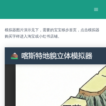
跳
Post
Mai
至
navigation
Men
内
容
模拟器图片演示见下，需要的宝宝移步首页，点击模拟器
购买字样进入淘宝或小红书店铺。