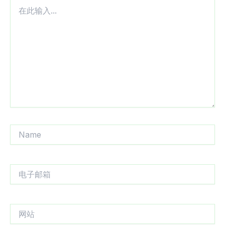
在
此
输
入...
Name
电
子
邮
箱
网
站