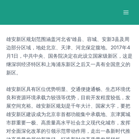
跳
Post
Mai
至
navigation
Men
内
容
雄安新区规划范围涵盖河北省‘雄县、容城、安新3县及周
边部分区域，地处北京、天津、河北保定腹地。2017年4
月1日，中共中央、国务院决定在此设立国家级新区，这是
继深圳经济特区和上海浦东新区之后又一具有全国意义的
新区。
雄安新区具有区位优势明显、交通便捷通畅、生态环境优
良和资源环境承载力较强等优势，目前开发程度较低，发
展空间充裕。雄安新区规划是千年大计、国家大字，要把
雄安新区建设成为北京非首都功能集中承载地、京津冀城
市群重要一极、高质量高水平社会主义现代化城市，发挥
对全面深化改革的引领示范带动作用，走出一条新时代推