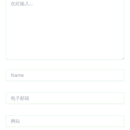
此
输
入...
Name
电
子
邮
箱
网
站