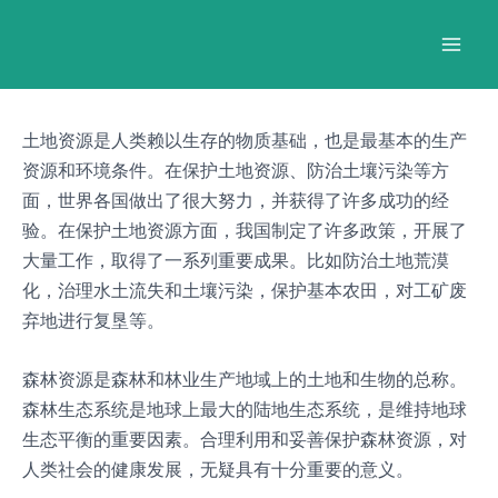
跳
Post
Mai
至
navigation
Men
内
容
土地资源是人类赖以生存的物质基础，也是最基本的生产
资源和环境条件。在保护土地资源、防治土壤污染等方
面，世界各国做出了很大努力，并获得了许多成功的经
验。在保护土地资源方面，我国制定了许多政策，开展了
大量工作，取得了一系列重要成果。比如防治土地荒漠
化，治理水土流失和土壤污染，保护基本农田，对工矿废
弃地进行复垦等。
森林资源是森林和林业生产地域上的土地和生物的总称。
森林生态系统是地球上最大的陆地生态系统，是维持地球
生态平衡的重要因素。合理利用和妥善保护森林资源，对
人类社会的健康发展，无疑具有十分重要的意义。