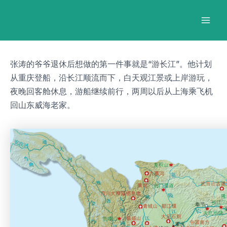
跳
Post
Mai
至
navigation
Men
内
容
张涛的爷爷退休后想做的第一件事就是“游长江”。他计划
从重庆登船，沿长江顺流而下，白天观江景或上岸游玩，
夜晚回客舱休息，游船继续前行，两周以后从上海乘飞机
回山东威海老家。