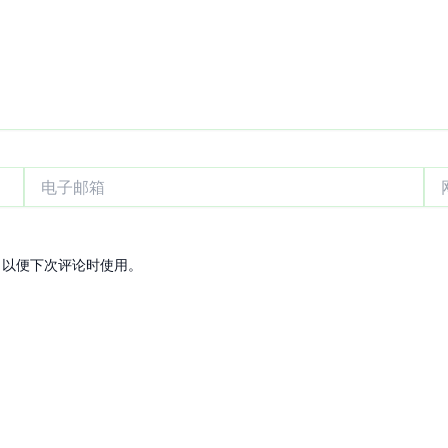
电
网
子
站
邮
箱
，以便下次评论时使用。