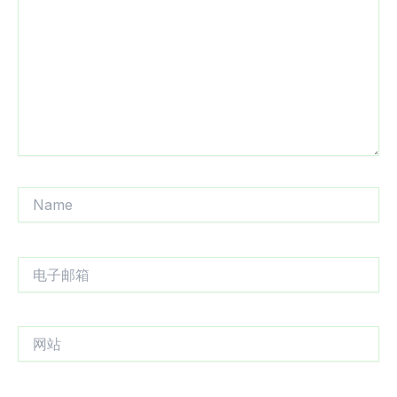
输
入...
Name
电
子
邮
箱
网
站