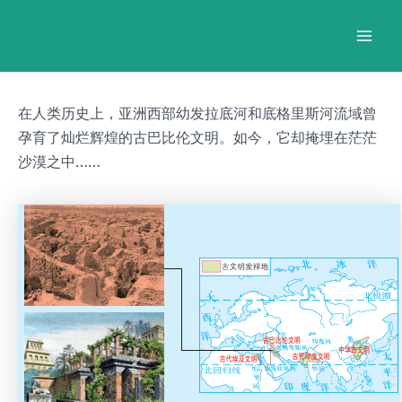
跳
Post
Mai
至
navigation
Men
内
容
在人类历史上，亚洲西部幼发拉底河和底格里斯河流域曾
孕育了灿烂辉煌的古巴比伦文明。如今，它却掩埋在茫茫
沙漠之中……