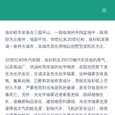
跳
Post
Mai
至
navigation
Men
内
容
洛杉矶市坐落在三面环山、一面临海的开阔盆地中，除局
部为丘陵外，地面平坦。19世纪末20世纪初，洛杉矶发展
成一座特大城市，其城市居住用地以别墅型居民区为主。
20世纪40年代初期，洛杉矶近250万辆汽车排放的尾气，
以及炼油厂、供油站等排放的化学物质，在阳光照射下发
生光化学反应，生成淡蓝色光化学烟雾。这种烟雾含有臭
氧、氮氧化物、乙醛和其他有害成分，滞留在洛杉矶上空
经久不散，严重危害到当地居民的健康，甚至导致居民中
毒死亡。另外，光化学烟雾还使家畜患病，阻碍植物生
长，使橡胶制品老化，建筑物受到腐蚀。光化学烟雾也显
著降低大气的能见度，影响汽车、飞机的安全运行，致使