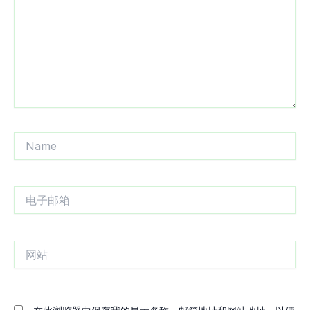
入...
Name
电
子
邮
箱
网
站