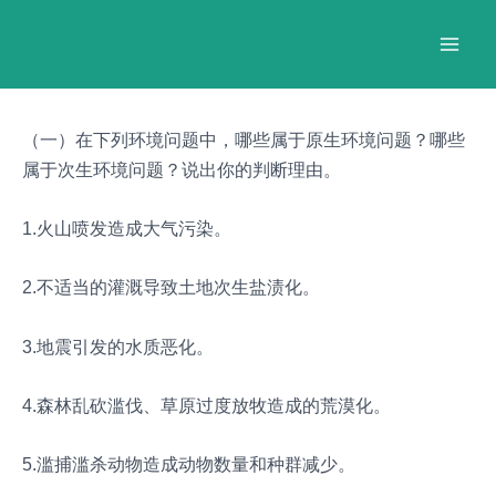
跳
Post
Mai
至
navigation
Men
内
容
（一）在下列环境问题中，哪些属于原生环境问题？哪些
属于次生环境问题？说出你的判断理由。
1.火山喷发造成大气污染。
2.不适当的灌溉导致土地次生盐渍化。
3.地震引发的水质恶化。
4.森林乱砍滥伐、草原过度放牧造成的荒漠化。
5.滥捕滥杀动物造成动物数量和种群减少。