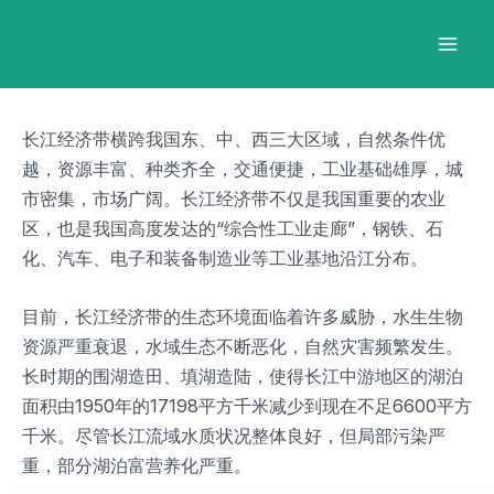
跳
Post
Mai
至
navigation
Men
内
容
长江经济带横跨我国东、中、西三大区域，自然条件优
越，资源丰富、种类齐全，交通便捷，工业基础雄厚，城
市密集，市场广阔。长江经济带不仅是我国重要的农业
区，也是我国高度发达的“综合性工业走廊”，钢铁、石
化、汽车、电子和装备制造业等工业基地沿江分布。
目前，长江经济带的生态环境面临着许多威胁，水生生物
资源严重衰退，水域生态不断恶化，自然灾害频繁发生。
长时期的围湖造田、填湖造陆，使得长江中游地区的湖泊
面积由1950年的17198平方千米减少到现在不足6600平方
千米。尽管长江流域水质状况整体良好，但局部污染严
重，部分湖泊富营养化严重。