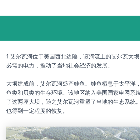
跳
Post
至
navigation
内
容
1.艾尔瓦河位于美国西北边陲，该河流上的艾尔瓦大坝
必需的电力，推动了当地社会经济的发展。
大坝建成前，艾尔瓦河盛产鲑鱼。鲑鱼栖息于太平洋
鱼类和贝类的生存环境。该地区纳入美国国家电网系统
了这两座大坝，随之艾尔瓦河重塑了当地的生态系统
也得到一定程度的恢复。