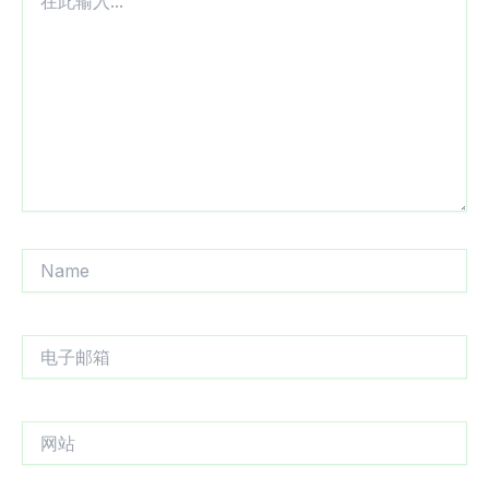
此
输
入...
Name
电
子
邮
箱
网
站