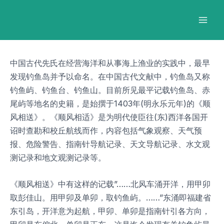
跳
Post
Mai
至
navigation
Men
内
容
中国古代先氏在经营海洋和从事海上渔业的实践中，最早
发现钓鱼岛并予以命名。在中国古代文献中，钓鱼岛又称
钓鱼屿、钓鱼台、钓鱼山。目前所见最平记载钓鱼岛、赤
尾屿等地名的史籍，是始撰于1403年(明永乐元年)的《顺
风相送》。《顺风相适》是为明代使臣往(东)西洋各国开
诏时查勘和校丘航线而作，内容包括气象观察、天气预
报、危险警告、指南针导航记录、天文导航记录、水文观
测记录和地文观测记录等。
《顺风相送》中有这样的记载”……北风车涌开洋，用甲卯
取彭佳山。用甲卯及单卯，取钓鱼屿。……”东涌即福建省
东引岛，开洋意为起航，甲卯、单卯是指南针引各方向，