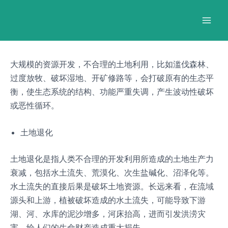
跳
Post
Mai
至
navigation
Men
内
容
大规模的资源开发，不合理的土地利用，比如滥伐森林、
过度放牧、破坏湿地、开矿修路等，会打破原有的生态平
衡，使生态系统的结构、功能严重失调，产生波动性破坏
或恶性循环。
土地退化
土地退化是指人类不合理的开发利用所造成的土地生产力
衰减，包括水土流失、荒漠化、次生盐碱化、沼泽化等。
水土流失的直接后果是破坏土地资源。长远来看，在流域
源头和上游，植被破坏造成的水土流失，可能导致下游
湖、河、水库的泥沙增多，河床抬高，进而引发洪涝灾
害，给人们的生命财产造成重大损失。