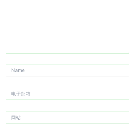
输
入...
Name
电
子
邮
箱
网
站