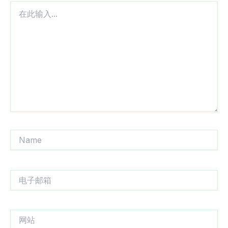
在
此
输
入...
Name
电
子
邮
箱
网
站