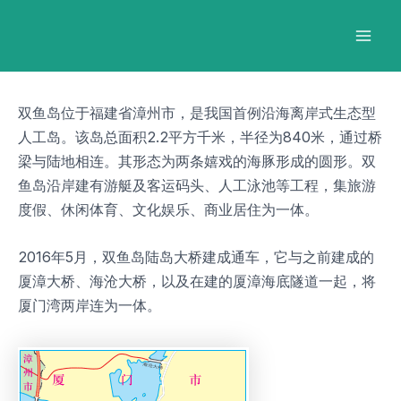
跳
Post
Mai
至
navigation
Men
内
容
双鱼岛位于福建省漳州市，是我国首例沿海离岸式生态型
人工岛。该岛总面积2.2平方千米，半径为840米，通过桥
梁与陆地相连。其形态为两条嬉戏的海豚形成的圆形。双
鱼岛沿岸建有游艇及客运码头、人工泳池等工程，集旅游
度假、休闲体育、文化娱乐、商业居住为一体。
2016年5月，双鱼岛陆岛大桥建成通车，它与之前建成的
厦漳大桥、海沧大桥，以及在建的厦漳海底隧道一起，将
厦门湾两岸连为一体。