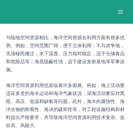
跳
Post
Mai
至
navigation
Men
内
容
与陆地空间资源相比，海洋空间资源在利用方面有很多优
势。例如，空间范围广阔，便于立体利用；不与农争地，
无须移民搬迁；水下温度、压力相对稳定，适于仓储食品
和危险品等；海底隐蔽性强，适于建设发射基地等军事设
施。
海洋空间资源利用也面临着许多困难。例如，海上活动要
适应多变的海水运动和海洋气象状况；深海活动要应对黑
暗、高压、低温和缺氧等问题。此外，海水的腐蚀性、海
洋生物的附着性、海冰的破坏性等，对工程设施结构和材
料提出严格要求，并导致海洋空间资源利用技术复杂、造
价高、风险大。