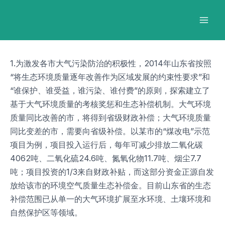
跳
Post
Mai
至
navigation
Men
内
容
1.为激发各市大气污染防治的积极性，2014年山东省按照
“将生态环境质量逐年改善作为区域发展的约束性要求”和
“谁保护、谁受益，谁污染、谁付费”的原则，探索建立了
基于大气环境质量的考核奖惩和生态补偿机制。大气环境
质量同比改善的市，将得到省级财政补偿；大气环境质量
同比变差的市，需要向省级补偿。以某市的“煤改电”示范
项目为例，项目投入运行后，每年可减少排放二氧化碳
4062吨、二氧化硫24.6吨、氮氧化物11.7吨、烟尘7.7
吨；项目投资的1/3来自财政补贴，而这部分资金正源自发
放给该市的环境空气质量生态补偿金。目前山东省的生态
补偿范围已从单一的大气环境扩展至水环境、土壤环境和
自然保护区等领域。