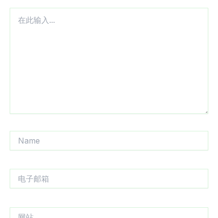
在
此
输
入...
Name
电
子
邮
箱
网