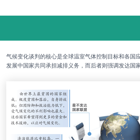
跳
Post
至
navigation
内
容
气候变化谈判的核心是全球温室气体控制目标和各国
发展中国家共同承担减排义务，而后者则强调发达国家