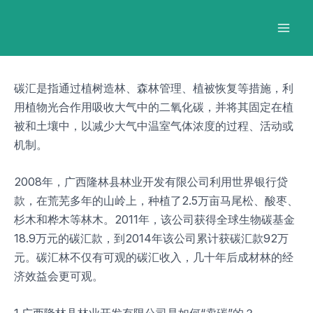
跳
Post
Mai
至
navigation
Men
内
容
碳汇是指通过植树造林、森林管理、植被恢复等措施，利
用植物光合作用吸收大气中的二氧化碳，并将其固定在植
被和土壤中，以减少大气中温室气体浓度的过程、活动或
机制。
2008年，广西隆林县林业开发有限公司利用世界银行贷
款，在荒芜多年的山岭上，种植了2.5万亩马尾松、酸枣、
杉木和桦木等林木。2011年，该公司获得全球生物碳基金
18.9万元的碳汇款，到2014年该公司累计获碳汇款92万
元。碳汇林不仅有可观的碳汇收入，几十年后成材林的经
济效益会更可观。