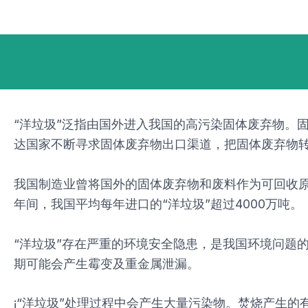
跳
Post
至
navigation
内
容
“洋垃圾”泛指由国外进入我国的高污染固体废弃物。
达国家不断寻求固体废弃物出口渠道，把固体废弃物
我国制造业曾将国外的固体废弃物和废料作为可回收原
年间，我国平均每年进口的“洋垃圾”超过4000万吨。
“洋垃圾”存在严重的环境安全隐患，是我国环境问题
期可能会产生霉变及重金属泄漏。
¡“洋垃圾”处理过程中会产生大量污染物。焚烧产生