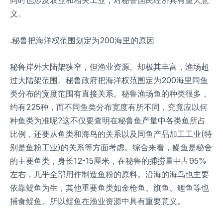
同时也涉及农业和相关工业，对秘鲁国民经济具有重大意
义。
.秘鲁把海洋权范围划定为200海里的原因
秘鲁岸外大陆架狭窄，但渔业资源、却极其丰富，渔场超
过大陆架范围。秘鲁政府把海洋权范围定为200海里同鱼
类分布的宽度范围有直接关系。秘鲁渔场鱼的种类很多，
约有225种，而不同鱼类分布宽度有所不同，究竟应以何
种鱼类为准呢?这不仅要查明在秘鲁鱼产量中各类鱼所占
比例，还要从鱼类和海鸟的关系以及同鱼产品加工工业(特
别是鱼粉工业)的关系等方面考虑。综合来看，鳀鱼是秘舍
的主要鱼类，身长12-15厘米，在秘鲁的捕捞量中占95%
左右，几乎全部用作制造鱼粉的原料。沿海的海鸟也主要
依靠鳀鱼为生，其他重要鱼类如金枪鱼、旗鱼、鲤鱼等也
捕食鳀鱼。所以鳀鱼在渔业资源中具有重要意义。