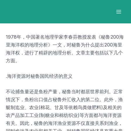
跳
Post
Mai
至
navigation
Men
内
容
1978年，中国著名地理学家李春芬教授发表《秘鲁200海
里海洋权的地理分析》一文，对秘鲁为什么提出200海里
海洋权，进行了精辟的地理分析。文章主要包括以下几个
方面。
.海洋资源对秘鲁国民经济的意义
不论捕鱼量还是鱼粉产量，秘鲁当时都居世界前列。正常
情况下，鱼粉出口值占秘鲁外汇收入的第二位。此外，渔
艇制迄业、农业(棉花、甘及等依赖鸟粪做肥料)及相关的
农产品加工工业(制糖业和棉纺织业)等方面都与海洋资源
有关。因此，秘鲁的海洋渔业资源不仅直接关系到渔业，