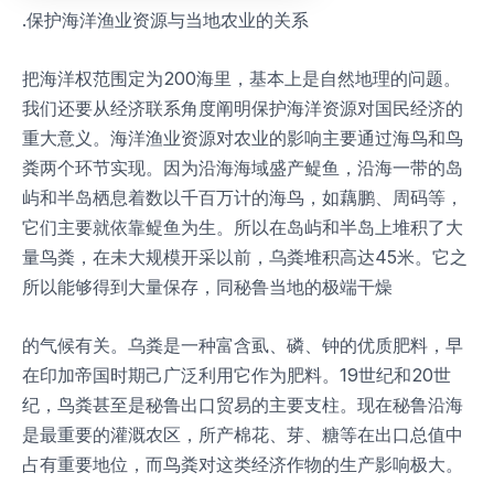
.保护海洋渔业资源与当地农业的关系
把海洋权范围定为200海里，基本上是自然地理的问题。
我们还要从经济联系角度阐明保护海洋资源对国民经济的
重大意义。海洋渔业资源对农业的影响主要通过海鸟和鸟
粪两个环节实现。因为沿海海域盛产鳀鱼，沿海一带的岛
屿和半岛栖息着数以千百万计的海鸟，如藕鹏、周码等，
它们主要就依靠鳀鱼为生。所以在岛屿和半岛上堆积了大
量鸟粪，在未大规模开采以前，乌粪堆积高达45米。它之
所以能够得到大量保存，同秘鲁当地的极端干燥
的气候有关。乌粪是一种富含虱、磷、钟的优质肥料，早
在印加帝国时期己广泛利用它作为肥料。19世纪和20世
纪，鸟粪甚至是秘鲁出口贸易的主要支柱。现在秘鲁沿海
是最重要的灌溉农区，所产棉花、芽、糖等在出口总值中
占有重要地位，而鸟粪对这类经济作物的生产影响极大。