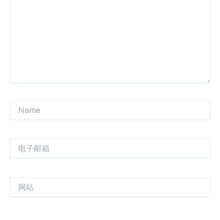
入...
Name
电
子
邮
箱
网
站