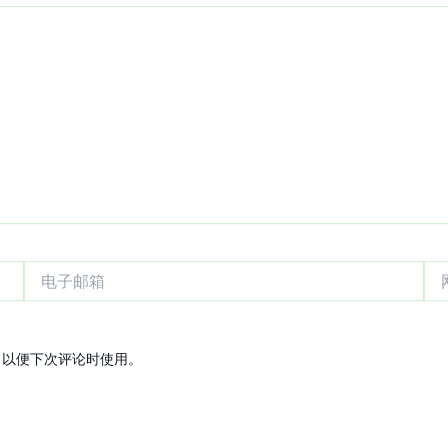
电
网
子
站
邮
箱
，以便下次评论时使用。