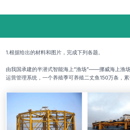
跳
Post
至
navigation
内
容
1.根据给出的材料和图片，完成下列各题。
由我国承建的半潜式智能海上”渔场”——挪威海上渔场养
运营管理系统，一个养殖季可养殖二丈鱼150万条，累