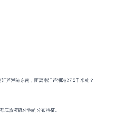
南汇芦潮港东南，距离南汇芦潮港27.5千米处？
查海底热液硫化物的分布特征。