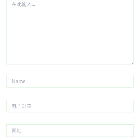
此
输
入...
Name
电
子
邮
箱
网
站