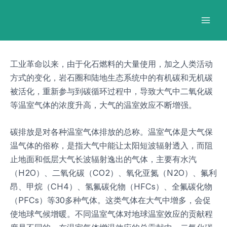
跳
Post
Mai
至
navigation
Men
内
容
工业革命以来，由于化石燃料的大量使用，加之人类活动
方式的变化，岩石圈和陆地生态系统中的有机碳和无机碳
被活化，重新参与到碳循环过程中，导致大气中二氧化碳
等温室气体的浓度升高，大气的温室效应不断增强。
碳排放是对各种温室气体排放的总称。温室气体是大气保
温气体的俗称，是指大气中能让太阳短波辐射透入，而阻
止地面和低层大气长波辐射逸出的气体，主要有水汽
（H2O）、二氧化碳（CO2）、氧化亚氮（N2O）、氟利
昂、甲烷（CH4）、氢氟碳化物（HFCs）、全氟碳化物
（PFCs）等30多种气体。这类气体在大气中增多，会促
使地球气候增暖。不同温室气体对地球温室效应的贡献程