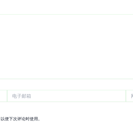
电
网
子
站
邮
箱
，以便下次评论时使用。