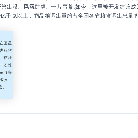
野兽出没、风雪肆虐、一片蛮荒;如今，这里被开发建设成
亿千克以上，商品粮调出量约占全国各省粮食调出总量的1