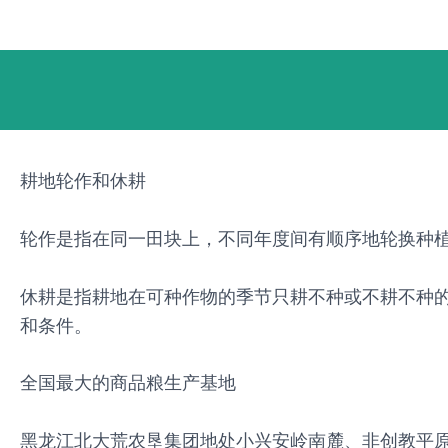
跳
Post
至
navigation
内
容
耕地轮作和休耕
轮作是指在同一田块上，不同年度间有顺序地轮换种植
休耕是指耕地在可种作物的季节只耕不种或不耕不种
和条件。
全国最大的商品粮生产基地
黑龙江北大荒农垦集团地处小兴安岭南麓、非创教平原和