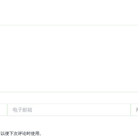
电
网
子
站
邮
箱
，以便下次评论时使用。