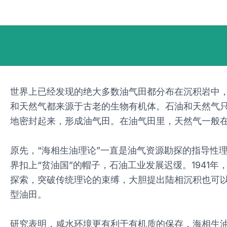
跳
Post
至
navigation
内
容
世界上已经发现的绝大多数油气田都分布在沉积岩中
和天然气都来源于古老的生物有机体。石油和天然气
地密封起来，形成油气田。在油气田里，天然气一般
原先，“海相生油理论”一直是油气资源勘探的指导性
界扣上“贫油国”的帽子，石油工业发展迟缓。1941
探索，突破传统理论的束缚，大胆提出陆相沉积也可
型油田。
研究表明，咸水环境更有利于有机质的保存，海相生