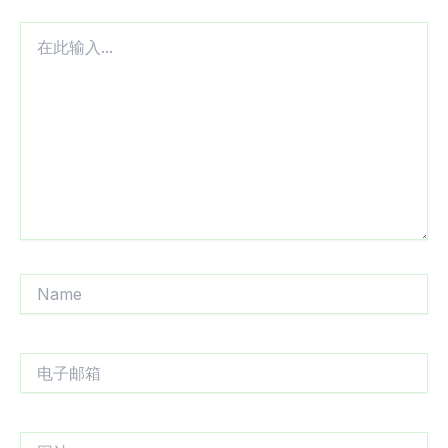
在
此
输
入...
Name
电
子
邮
箱
网