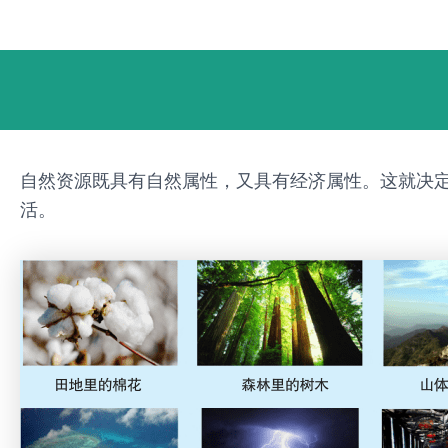
跳
Post
至
navigation
内
容
自然资源既具有自然属性，又具有经济属性。这就决
活。