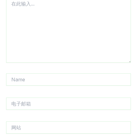
此
输
入...
Name
电
子
邮
箱
网
站