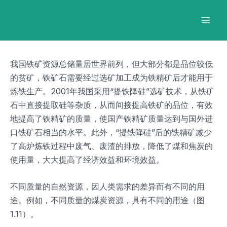
跳
Post
Mai
至
navigation
Men
内
容
我国铁矿资源总储量居世界前列，但大部分都是品位较低
的贫矿，铁矿石需要经过选矿加工成为铁精矿后才能用于
炼铁生产。2001年我国采用“提铁降硅”选矿技术，从铁矿
石中直接提取硅等杂质，从而间接提高铁矿的品位，有效
地提高了铁精矿的质量，使国产铁精矿质量达到与国外进
口铁矿石相当的水平。此外，“提铁降硅”后的铁精矿减少
了高炉炼铁过程中废气、废渣的排放，降低了煤和焦炭的
使用量，大大提高了经济效益和环境效益。
不同质量的自然资源，因人类需求的差异而有不同的用
途。例如，不同质量的煤炭资源，具有不同的用途（图
1.11）。