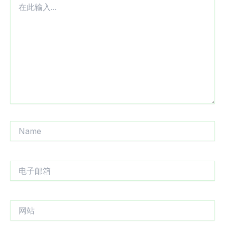
此
输
入...
Name
电
子
邮
箱
网
站