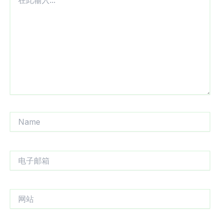
此
输
入...
Name
电
子
邮
箱
网
站