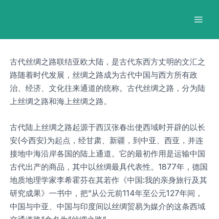
跳
Post
Mai
至
navigation
Men
内
容
古代丝绸之路联结亚欧大陆，是古代东西方丈明的文汇之
路随着时代发展，丝绸之路成为古代中国与西方所有政
治、经济、文化往来通道的统称。古代丝绸之路，分为陆
上丝绸之路和海上丝绸之路。
古代陆上丝绸之路起源于西汉张春出使西域时开辟的以长
安(今西安)为起点，经甘肃、新疆，到中亚、西亚，并连
接地中海沿岸各国的陆上通道。它的最初作用是运输中国
古代出产的商品，其中以丝绸最具代表性。1877年，德国
地质地理学家李希霍芬在其若作《中国:我的亲身旅行及其
研究成果》一书中，把”从公元前114年至公元127年间，
中国与中亚、中国与印度间以丝绸贸易为媒介的这条西域