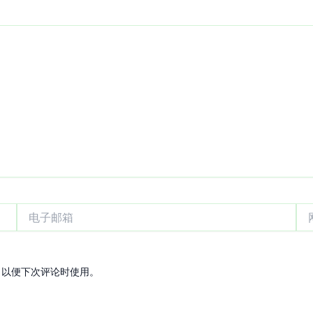
电
网
子
站
邮
箱
，以便下次评论时使用。