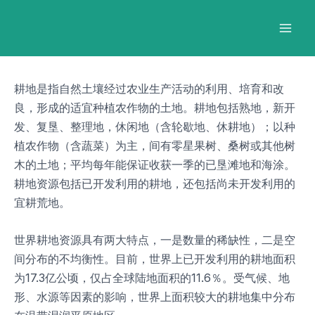
跳
Post
Mai
至
navigation
Men
内
容
耕地是指自然土壤经过农业生产活动的利用、培育和改
良，形成的适宜种植农作物的土地。耕地包括熟地，新开
发、复垦、整理地，休闲地（含轮歇地、休耕地）；以种
植农作物（含蔬菜）为主，间有零星果树、桑树或其他树
木的土地；平均每年能保证收获一季的已垦滩地和海涂。
耕地资源包括已开发利用的耕地，还包括尚未开发利用的
宜耕荒地。
世界耕地资源具有两大特点，一是数量的稀缺性，二是空
间分布的不均衡性。目前，世界上已开发利用的耕地面积
为17.3亿公顷，仅占全球陆地面积的11.6％。受气候、地
形、水源等因素的影响，世界上面积较大的耕地集中分布