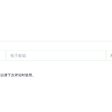
电
网
子
站
邮
箱
，以便下次评论时使用。