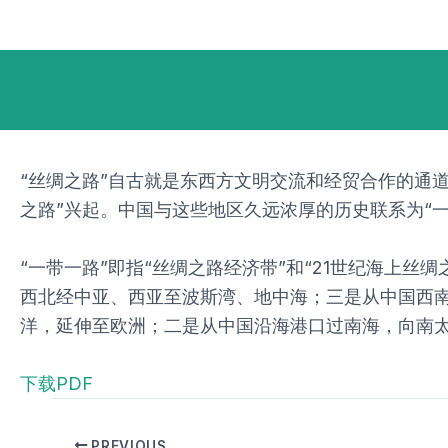
跳
Post
至
navigation
内
容
“丝绸之路”自古就是东西方文明交流和经贸合作的通
之路”兴起。中国与这些地区久远浓厚的历史联系为“
“一带一路”即指“丝绸之路经济带”和“21世纪海上
西北经中亚、西亚至波斯湾、地中海；三是从中国西南
洋，延伸至欧洲；二是从中国沿海港口过南海，向南
下载PDF
PREVIOUS