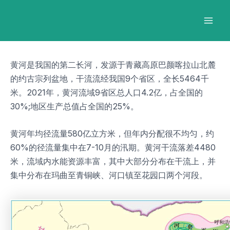
跳
Post
Mai
至
navigation
Men
内
容
黄河是我国的第二长河，发源于青藏高原巴颜喀拉山北麓
的约古宗列盆地，干流流经我国9个省区，全长5464千
米。2021年，黄河流域9省区总人口4.2亿，占全国的
30%;地区生产总值占全国的25%。
黄河年均径流量580亿立方米，但年内分配很不均匀，约
60%的径流量集中在7-10月的汛期。黄河干流落差4480
米，流域内水能资源丰富，其中大部分分布在干流上，并
集中分布在玛曲至青铜峡、河口镇至花园口两个河段。