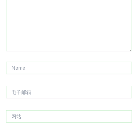
入...
Name
电
子
邮
箱
网
站