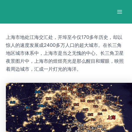
跳
Post
Mai
至
navigation
Men
内
容
上海市地处江海交汇处，开埠至今仅170多年历史，却以
惊人的速度发展成2400多万人口的超大城市。在长三角
地区城市体系中，上海市是当之无愧的中心。长三角卫星
夜景图片中，上海市的煜煜亮光是那么醒目和耀眼，映照
着周边城市，汇成一片灯光的海洋。