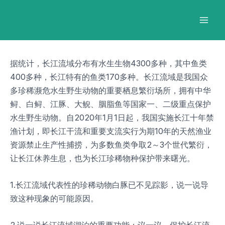
跳
Post
Mai
至
navigation
Men
内
容
据统计，长江流域分布有水生生物4300多种，其中鱼类
400多种，长江特有的鱼类170多种。长江流域是我国众
多珍稀濒危水生野生动物的重要栖息繁衍场所，拥有中华
鲟、白鲟、江豚、大鲵、胭脂鱼等国家一、二级重点保护
水生野生动物。自2020年1月1日起，我国实施长江十年禁
渔计划，即长江干流和重要支流实行为期10年的天然渔业
资源禁止生产性捕捞，为多数鱼类争取2～3个世代繁衍，
让长江休养生息，也为长江珍稀物种保护带来曙光。
1.长江流域代表性的珍稀动物白豚已不见踪影，说一说导
致这种现象的可能原因。