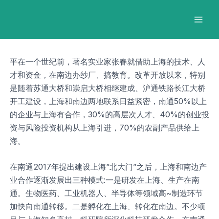
跳
Post
Mai
至
navigation
Men
内
容
平在一个世纪前，著名实业家张春就借助上海的技术、人
才和资金，在南边办纱厂、搞教育。改革开放以来，特别
是随着苏通大桥和崇启大桥相继建成、沪通铁路长江大桥
开工建设，上海和南边两地联系日益紧密，南通50%以上
的企业与上海有合作，30%的高层次人才、40%的创业投
资与风险投资机构从上海引进，70%的农副产品供给上
海。
在南通2017年提出建设上海”北大门”之后，上海和南边产
业合作逐渐发展出三种模式:一是研发在上海、生产在南
通。生物医药、工业机器人、半导体等领域高~制造环节
加快向南通转移。二是孵化在上海、转化在南边。不少项