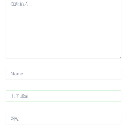
此
输
入...
Name
电
子
邮
箱
网
站